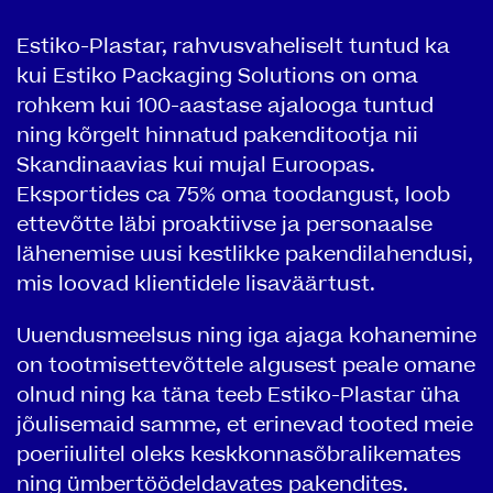
Estiko-Plastar, rahvusvaheliselt tuntud ka
kui Estiko Packaging Solutions on oma
rohkem kui 100-aastase ajalooga tuntud
ning kõrgelt hinnatud pakenditootja nii
Skandinaavias kui mujal Euroopas.
Eksportides ca 75% oma toodangust, loob
ettevõtte läbi proaktiivse ja personaalse
lähenemise uusi kestlikke pakendilahendusi,
mis loovad klientidele lisaväärtust.
Uuendusmeelsus ning iga ajaga kohanemine
on tootmisettevõttele algusest peale omane
olnud ning ka täna teeb Estiko-Plastar üha
jõulisemaid samme, et erinevad tooted meie
poeriiulitel oleks keskkonnasõbralikemates
ning ümbertöödeldavates pakendites.