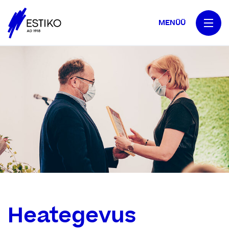
MENÜÜ
Heategevus