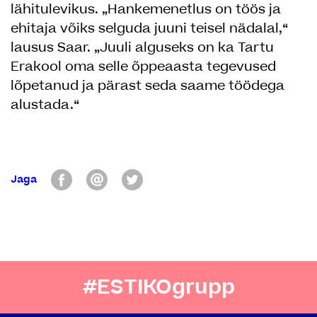
lähitulevikus. „Hankemenetlus on töös ja
ehitaja võiks selguda juuni teisel nädalal,“
lausus Saar. „Juuli alguseks on ka Tartu
Erakool oma selle õppeaasta tegevused
lõpetanud ja pärast seda saame töödega
alustada.“
Jaga
#ESTIKOgrupp