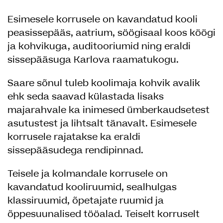
Esimesele korrusele on kavandatud kooli
peasissepääs, aatrium, söögisaal koos köögi
ja kohvikuga, auditooriumid ning eraldi
sissepääsuga Karlova raamatukogu.
Saare sõnul tuleb koolimaja kohvik avalik
ehk seda saavad külastada lisaks
majarahvale ka inimesed ümberkaudsetest
asutustest ja lihtsalt tänavalt. Esimesele
korrusele rajatakse ka eraldi
sissepääsudega rendipinnad.
Teisele ja kolmandale korrusele on
kavandatud kooliruumid, sealhulgas
klassiruumid, õpetajate ruumid ja
õppesuunalised tööalad. Teiselt korruselt