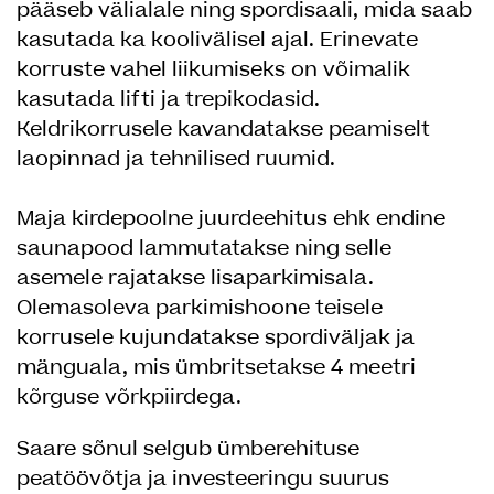
pääseb välialale ning spordisaali, mida saab
kasutada ka koolivälisel ajal. Erinevate
korruste vahel liikumiseks on võimalik
kasutada lifti ja trepikodasid.
Keldrikorrusele kavandatakse peamiselt
laopinnad ja tehnilised ruumid.
Maja kirdepoolne juurdeehitus ehk endine
saunapood lammutatakse ning selle
asemele rajatakse lisaparkimisala.
Olemasoleva parkimishoone teisele
korrusele kujundatakse spordiväljak ja
mänguala, mis ümbritsetakse 4 meetri
kõrguse võrkpiirdega.
Saare sõnul selgub ümberehituse
peatöövõtja ja investeeringu suurus