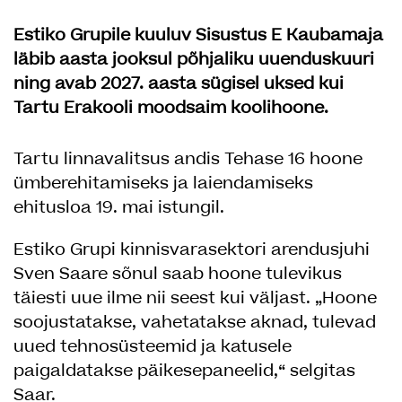
Estiko Grupile kuuluv Sisustus E Kaubamaja
läbib aasta jooksul põhjaliku uuenduskuuri
ning avab 2027. aasta sügisel uksed kui
Tartu Erakooli moodsaim koolihoone.
Tartu linnavalitsus andis Tehase 16 hoone
ümberehitamiseks ja laiendamiseks
ehitusloa 19. mai istungil.
Estiko Grupi kinnisvarasektori arendusjuhi
Sven Saare sõnul saab hoone tulevikus
täiesti uue ilme nii seest kui väljast. „Hoone
soojustatakse, vahetatakse aknad, tulevad
uued tehnosüsteemid ja katusele
paigaldatakse päikesepaneelid,“ selgitas
Saar.