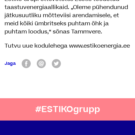
taastuvenergiaallikaid. „Oleme pühendunud
jätkusuutliku mõtteviisi arendamisele, et
meid kõiki ümbritseks puhtam õhk ja
puhtam loodus,“ sõnas Tammvere.
Tutvu uue kodulehega
www.estikoenergia.ee
Jaga
#ESTIKOgrupp