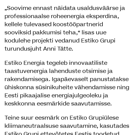
„Soovime ennast näidata usaldusväärse ja
professionaalse roheenergia eksperdina,
kellele tulevased koostööpartnerid
sooviksid pakkumisi teha,“ lisas uue
kodulehe projekti vedanud Estiko Grupi
turundusjuht Anni Tätte.
Estiko Energia tegeleb innovaatiliste
taastuvenergia lahenduste otsimise ja
rakendamisega. Igapäevaselt panustatakse
ühiskonna süsinikuheite vähendamisse ning
Eesti pikaajalise energiajulgeoleku ja
keskkonna eesmärkide saavutamisse.
Teine suur eesmärk on Estiko Grupiülese
kliimaneutraalsuse saavutamine, kasutades
Estiko Grupi ettevõtetes Eestis toodetud