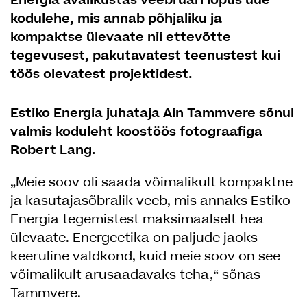
Energia avalikustas veebruari lõpus uue
kodulehe, mis annab põhjaliku ja
kompaktse ülevaate nii ettevõtte
tegevusest, pakutavatest teenustest kui
töös olevatest projektidest.
Estiko Energia juhataja Ain Tammvere sõnul
valmis koduleht koostöös fotograafiga
Robert Lang.
„Meie soov oli saada võimalikult kompaktne
ja kasutajasõbralik veeb, mis annaks Estiko
Energia tegemistest maksimaalselt hea
ülevaate. Energeetika on paljude jaoks
keeruline valdkond, kuid meie soov on see
võimalikult arusaadavaks teha,“ sõnas
Tammvere.