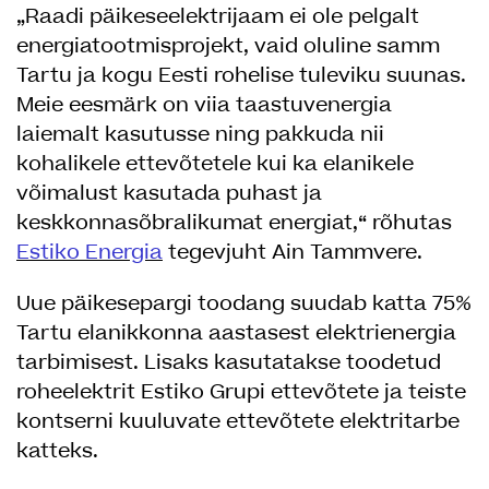
„Raadi päikeseelektrijaam ei ole pelgalt
energiatootmisprojekt, vaid oluline samm
Tartu ja kogu Eesti rohelise tuleviku suunas.
Meie eesmärk on viia taastuvenergia
laiemalt kasutusse ning pakkuda nii
kohalikele ettevõtetele kui ka elanikele
võimalust kasutada puhast ja
keskkonnasõbralikumat energiat,“ rõhutas
Estiko Energia
tegevjuht Ain Tammvere.
Uue päikesepargi toodang suudab katta 75%
Tartu elanikkonna aastasest elektrienergia
tarbimisest. Lisaks kasutatakse toodetud
roheelektrit Estiko Grupi ettevõtete ja teiste
kontserni kuuluvate ettevõtete elektritarbe
katteks.