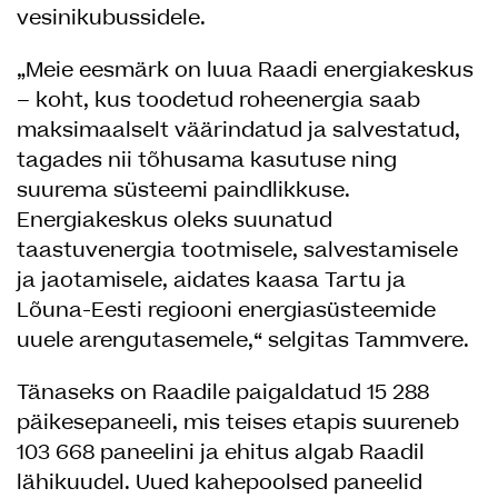
vesinikubussidele.
„Meie eesmärk on luua Raadi energiakeskus
– koht, kus toodetud roheenergia saab
maksimaalselt väärindatud ja salvestatud,
tagades nii tõhusama kasutuse ning
suurema süsteemi paindlikkuse.
Energiakeskus oleks suunatud
taastuvenergia tootmisele, salvestamisele
ja jaotamisele, aidates kaasa Tartu ja
Lõuna-Eesti regiooni energiasüsteemide
uuele arengutasemele,“ selgitas Tammvere.
Tänaseks on Raadile paigaldatud 15 288
päikesepaneeli, mis teises etapis suureneb
103 668 paneelini ja ehitus algab Raadil
lähikuudel. Uued kahepoolsed paneelid