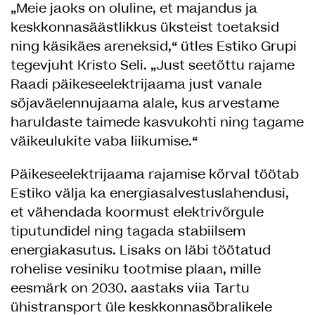
„Meie jaoks on oluline, et majandus ja
keskkonnasäästlikkus üksteist toetaksid
ning käsikäes areneksid,“ ütles Estiko Grupi
tegevjuht Kristo Seli. „Just seetõttu rajame
Raadi päikeseelektrijaama just vanale
sõjaväelennujaama alale, kus arvestame
haruldaste taimede kasvukohti ning tagame
väikeulukite vaba liikumise.“
Päikeseelektrijaama rajamise kõrval töötab
Estiko välja ka energiasalvestuslahendusi,
et vähendada koormust elektrivõrgule
tiputundidel ning tagada stabiilsem
energiakasutus. Lisaks on läbi töötatud
rohelise vesiniku tootmise plaan, mille
eesmärk on 2030. aastaks viia Tartu
ühistransport üle keskkonnasõbralikele