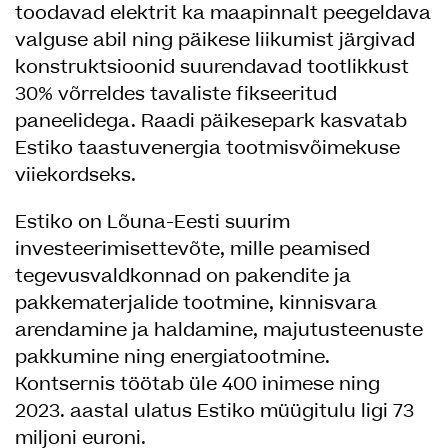
toodavad elektrit ka maapinnalt peegeldava
valguse abil ning päikese liikumist järgivad
konstruktsioonid suurendavad tootlikkust
30% võrreldes tavaliste fikseeritud
paneelidega. Raadi päikesepark kasvatab
Estiko taastuvenergia tootmisvõimekuse
viiekordseks.
Estiko on Lõuna-Eesti suurim
investeerimisettevõte, mille peamised
tegevusvaldkonnad on pakendite ja
pakkematerjalide tootmine, kinnisvara
arendamine ja haldamine, majutusteenuste
pakkumine ning energiatootmine.
Kontsernis töötab üle 400 inimese ning
2023. aastal ulatus Estiko müügitulu ligi 73
miljoni euroni.