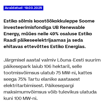
Avaldatud: 19.03.2025
Estiko sõlmis koostöökokkuleppe Soome
investeerimisfondiga UB Renewable
Energy, müües neile 49% osaluse Estiko
Raadi päikeseelektrijaamas ja seda
ehitavas ettevõttes Estiko Energias.
Järgmisel aastal valmiv Lõuna-Eesti suurim
päikesepark laiub 106 hektaril, selle
tootmisvõimsus ulatub 75 MW-ni, kattes
seega 75% Tartu elanike aastasest
elektritarbimisest. Päikesepargi
maksimumvõimsus võib tulevikus ulatuda
kuni 100 MW-ni.