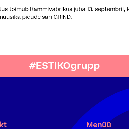
tus toimub Kammivabrikus juba 13. septembril,
 muusika pidude sari GRIND.
#ESTIKOgrupp
kt
Menüü