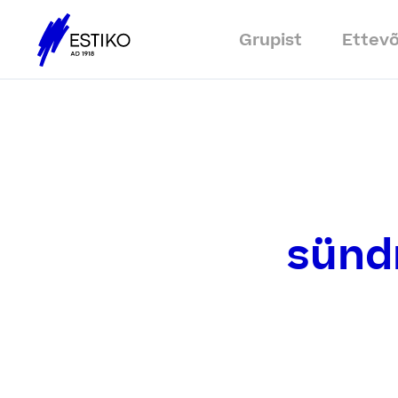
Grupist
Ettev
sünd