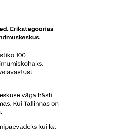
sed. Erikategoorias
sündmuskeskus.
stiko 100
toimumiskohaks.
velavastust
keskuse väga hästi
mas. Kui Tallinnas on
.
nnipäevadeks kui ka