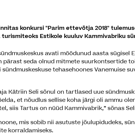
kinnitas konkursi "Parim ettevõtja 2018" tulemu
ta turismiteoks Estikole kuuluv Kammivabriku 
 sündmuskeskus avati möödunud aasta sügisel E
on pärast seda olnud mitmete suurkontsertide 
ti sündmuskeskuse tehasehoones Vanemuise su
a Kätriin Seli sõnul on tartlased uue sündmus
elda, et nõudlus sellise koha järgi oli ammu ole
el, siis Tartus on nüüd Kammivabrik,” sõnas Seli
ihoone, mis sobib nii asutuste jõulupidudeks, sü
ite korraldamiseks.