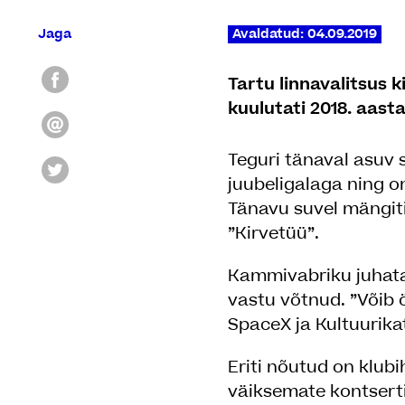
Jaga
Avaldatud: 04.09.2019
Tartu linnavalitsus 
kuulutati 2018. aas
Teguri tänaval asuv
juubeligalaga ning 
Tänavu suvel mängi
”Kirvetüü”.
Kammivabriku juhataj
vastu võtnud. ”Võib ö
SpaceX ja Kultuurikat
Eriti nõutud on klub
väiksemate kontsert