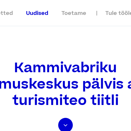
õtted
Uudised
Toetame
Tule tööl
Kammivabriku
muskeskus pälvis 
turismiteo tiitli