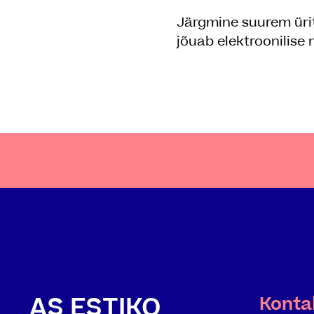
Järgmine suurem üri
jõuab elektroonilise
AS ESTIKO
Konta