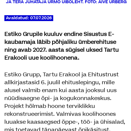
JA TERA JUHATAJA URMO UIBOLEHT. FOTO: AIVE URBERG
Avaldatud: 07.07.2026
Estiko Grupile kuuluv endine Sisustus E-
kaubamaja läbib põhjaliku ümberehituse
ning avab 2027. aasta sügisel uksed Tartu
Erakooli uue koolihoonena.
Estiko Grupp, Tartu Erakool ja Ehitustrust
allkirjastasid 6. juulil ehituslepingu, mille
alusel valmib enam kui aasta jooksul uus
nüüdisaegne õpi- ja kogukonnakeskus.
Projekt hõlmab hoone terviklikku
rekonstrueerimist. Valmivas koolihoones
luuakse kaasaegsed õppe-, töö- ja ühisalad,
mis toetavad tänapäevast õpikäsitust.