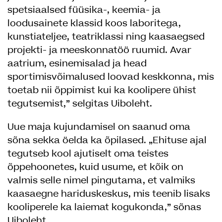
spetsiaalsed füüsika-, keemia- ja
loodusainete klassid koos laboritega,
kunstiateljee, teatriklassi ning kaasaegsed
projekti- ja meeskonnatöö ruumid. Avar
aatrium, esinemisalad ja head
sportimisvõimalused loovad keskkonna, mis
toetab nii õppimist kui ka koolipere ühist
tegutsemist,” selgitas Uiboleht.
Uue maja kujundamisel on saanud oma
sõna sekka öelda ka õpilased. „Ehituse ajal
tegutseb kool ajutiselt oma teistes
õppehoonetes, kuid usume, et kõik on
valmis selle nimel pingutama, et valmiks
kaasaegne hariduskeskus, mis teenib lisaks
kooliperele ka laiemat kogukonda,” sõnas
Uiboleht.