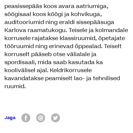
peasissepääs koos avara aatriumiga,
söögisaal koos köögi ja kohvikuga,
auditooriumid ning eraldi sissepääsuga
Karlova raamatukogu. Teisele ja kolmandale
korrusele rajatakse klassiruumid, õpetajate
tööruumid ning erinevad õppealad. Teiselt
korruselt pääseb otse välialale ja
spordisaali, mida saab kasutada ka
koolivälisel ajal. Keldrikorrusele
kavandatakse peamiselt lao- ja tehnilised
ruumid.
Jaga