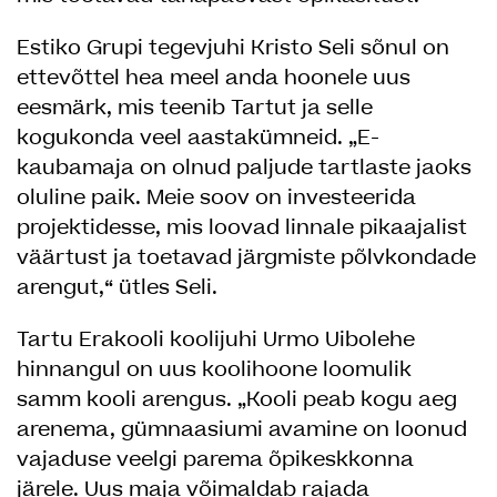
Estiko Grupi tegevjuhi Kristo Seli sõnul on
ettevõttel hea meel anda hoonele uus
eesmärk, mis teenib Tartut ja selle
kogukonda veel aastakümneid. „E-
kaubamaja on olnud paljude tartlaste jaoks
oluline paik. Meie soov on investeerida
projektidesse, mis loovad linnale pikaajalist
väärtust ja toetavad järgmiste põlvkondade
arengut,“ ütles Seli.
Tartu Erakooli koolijuhi Urmo Uibolehe
hinnangul on uus koolihoone loomulik
samm kooli arengus. „Kooli peab kogu aeg
arenema, gümnaasiumi avamine on loonud
vajaduse veelgi parema õpikeskkonna
järele. Uus maja võimaldab rajada