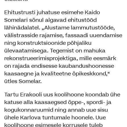
Ehitustrusti juhatuse esimehe Kaido
Somelari sõnul algavad ehitustööd
lähinädalatel. „Alustame lammutustööde,
välistrasside rajamise, fassaadi uuendamise
ning konstruktsioonide põhjaliku
ülevaatamisega. Tegemist on mahuka
rekonstrueerimisprojektiga, mille eesmärk
on rajada endisesse kaubandushoonesse
kaasaegne ja kvaliteetne õpikeskkond,“
ütles Somelar.
Tartu Erakooli uus koolihoone koondab ühe
katuse alla kaasaegsed õppe-, spordi- ja
kogukonnaruumid ning annab uue sisu
ühele Karlova tuntumale hoonele. Uue
koolihoone esimesele korrusele tuleb